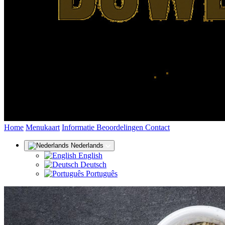
(huidige)
Home
Menukaart
Informatie
Beoordelingen
Contact
Nederlands
English
Deutsch
Português