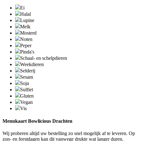
Ei
Halal
Lupine
Melk
Mosterd
Noten
Peper
Pinda's
Schaal- en schelpdieren
Weekdieren
Selderij
Sesam
Soja
Sulfiet
Gluten
Vegan
Vis
Menukaart Bowlicious Drachten
Wij proberen altijd uw bestelling zo snel mogelijk af te leveren. Op
zon- en feestdagen kan dit vanwege drukte wat langer duren.