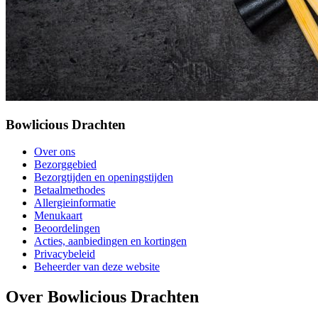
Bowlicious Drachten
Over ons
Bezorggebied
Bezorgtijden en openingstijden
Betaalmethodes
Allergieinformatie
Menukaart
Beoordelingen
Acties, aanbiedingen en kortingen
Privacybeleid
Beheerder van deze website
Over Bowlicious Drachten