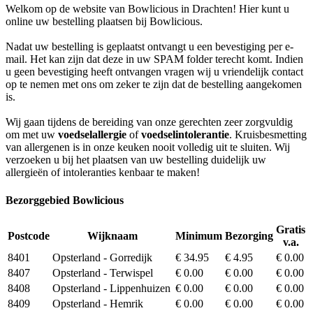
Welkom op de website van Bowlicious in Drachten! Hier kunt u
online uw bestelling plaatsen bij Bowlicious.
Nadat uw bestelling is geplaatst ontvangt u een bevestiging per e-
mail. Het kan zijn dat deze in uw SPAM folder terecht komt. Indien
u geen bevestiging heeft ontvangen vragen wij u vriendelijk contact
op te nemen met ons om zeker te zijn dat de bestelling aangekomen
is.
Wij gaan tijdens de bereiding van onze gerechten zeer zorgvuldig
om met uw
voedselallergie
of
voedselintolerantie
. Kruisbesmetting
van allergenen is in onze keuken nooit volledig uit te sluiten. Wij
verzoeken u bij het plaatsen van uw bestelling duidelijk uw
allergieën of intoleranties kenbaar te maken!
Bezorggebied Bowlicious
Gratis
Postcode
Wijknaam
Minimum
Bezorging
v.a.
8401
Opsterland - Gorredijk
€ 34.95
€ 4.95
€ 0.00
8407
Opsterland - Terwispel
€ 0.00
€ 0.00
€ 0.00
8408
Opsterland - Lippenhuizen
€ 0.00
€ 0.00
€ 0.00
8409
Opsterland - Hemrik
€ 0.00
€ 0.00
€ 0.00