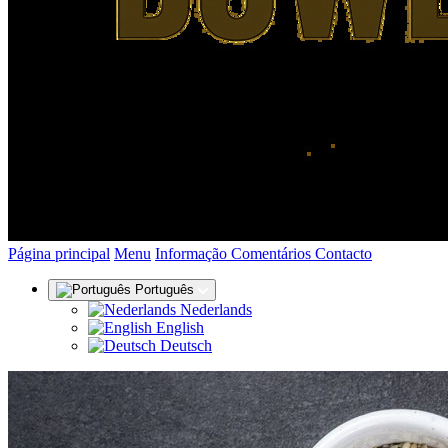
(actual)
Página principal
Menu
Informação
Comentários
Contacto
Português
Nederlands
English
Deutsch