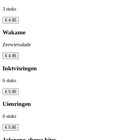
3 stuks
€ 4.95
Wakame
Zeewiersalade
€ 4.95
Inktvisringen
6 stuks
€ 5.95
Uienringen
6 stuks
€ 5.95
Jalapeno cheese bites